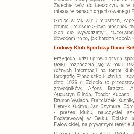
Zajechał wóz do Leszczyn, a w r
miasta w ramach organizowanego F
Grając w tak wielu miastach, kape
gminie i mieście.Słowa piosenek "
ojca się wywodzimy", "Czerwie
dowodem na to, jak bardzo Kapela 
Ludowy Klub Sportowy Decor Be
Przygoda ludzi uprawiających spor
Bełku rozpoczęła się w roku 192
różnych informacji na temat klu
fotografię Franciszka Kuźnika - za
datą 1929 r. Zdjęcie to przedsta
zawodników: Alfons Brzoza, A
Augustyn Blinda, Teodor Kubasa, 
Brunon Wałach, Franciszek Kuźnik
Henryk Kudryś, Jan Szymura, Edmun
- prezes klubu, nauczyciel szko
Podstawowej w Bełku. Boisko pi
Palowickiej, na prywatnym terenie J
Drużyna ta przetrwała do 1939 r. 