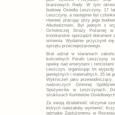
branżowych Rady. W tym okresi
budowę Osiedla Leszczyny. 17 la
Leszczyny, a następnie był członk
również pracując przy jego budowi
Alkoholizmem. Był jednym z org
Ochotniczej Straży Pożarnej 
kronikarskie sporządził dokument o
istnienia. Wydatnie przyczynił si
sprzętu przeciwpożarowego.
Brał udział w staraniach zakoń
kościelnych Parafii Leszczyny n
opiekę nad emerytami i rencistam
Leszczyn, organizując im wyjazd
pieniężnych i materialnych. 25 lat
Wykroczeń jako przewodniczący. 
nadzorczych Gminnej Spółdziel
Spożywców w Leszczynach. Dał
strukturach Komitetów Osiedlowy
Za swoją działalność otrzymał s
których należałoby wymienić: Krzy
odznakę Zasłużonemu w Rozwoju 