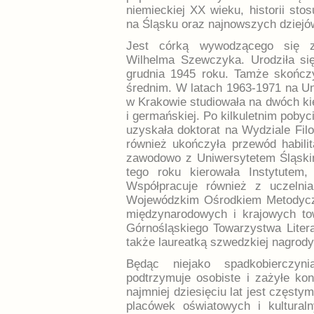
niemieckiej XX wieku, historii sto
na Śląsku oraz najnowszych dziejów
Jest córką wywodzącego się z
Wilhelma Szewczyka. Urodziła si
grudnia 1945 roku. Tamże skończ
średnim. W latach 1963-1971 na Un
w Krakowie studiowała na dwóch kier
i germańskiej. Po kilkuletnim pobyc
uzyskała doktorat na Wydziale Fil
również ukończyła przewód habil
zawodowo z Uniwersytetem Śląskim
tego roku kierowała Instytutem,
Współpracuje również z uczelnia
Wojewódzkim Ośrodkiem Metodycz
międzynarodowych i krajowych tow
Górnośląskiego Towarzystwa Liter
także laureatką szwedzkiej nagrod
Będąc niejako spadkobierczyn
podtrzymuje osobiste i zażyłe k
najmniej dziesięciu lat jest częst
placówek oświatowych i kultural