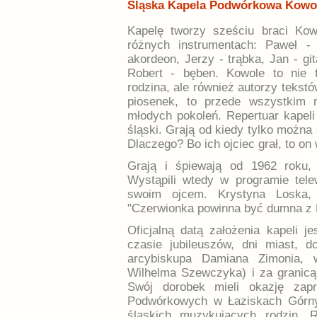
Śląska Kapela Podwórkowa Kowo
Kapelę tworzy sześciu braci Kowo
różnych instrumentach: Paweł - k
akordeon, Jerzy - trąbka, Jan - git
Robert - bęben. Kowole to nie 
rodzina, ale również autorzy tekst
piosenek, to przede wszystkim n
młodych pokoleń. Repertuar kapeli 
śląski. Grają od kiedy tylko można
Dlaczego? Bo ich ojciec grał, to o
Grają i śpiewają od 1962 roku, 
Wystąpili wtedy w programie tel
swoim ojcem. Krystyna Loska,
"Czerwionka powinna być dumna z K
Oficjalną datą założenia kapeli 
czasie jubileuszów, dni miast, d
arcybiskupa Damiana Zimonia, 
Wilhelma Szewczyka) i za granicą
Swój dorobek mieli okazję zap
Podwórkowych w Łaziskach Górnyc
śląskich muzykujących rodzin. 