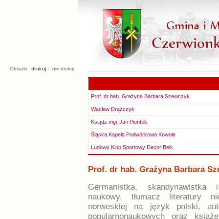
Obrazki :
drukuj
::
nie drukuj
Prof. dr hab. Grażyna Barbara Szewczyk
Wacław Drążczyk
Ksiądz mgr Jan Piontek
Śląska Kapela Podwórkowa Kowole
Ludowy Klub Sportowy Decor Bełk
Prof. dr hab. Grażyna Barbara S
Germanistka, skandynawistka i
naukowy, tłumacz literatury ni
norweskiej na język polski, au
popularnonaukowych oraz książek