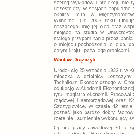
szereg wykładów i prelekcji, nie t
uczestniczy w sesjach popularno-
okolicy, m.in. w Międzynarod
Wilhelma. Od 2003 roku funduj
noszącego imię jej ojca oraz wsp
miejsce na studia w Uniwersytec
stałego przypominania przez panią 
o miejscu pochodzenia jej ojca, 
całym kraju i poza jego granicami.
Wacław Drążczyk
Urodził się 25 września 1922 r. w 
mieszka w dzielnicy Leszczyny 
Technikum Ekonomicznego w Chor
edukację w Akademii Ekonomicznej
tytuł magistra ekonomii. Pracował
rządowej i samorządowej oraz K
Szczygłowice. W czasie 42 letnie
poznać jako bardzo dobry fachowi
rzetelnie i sumiennie wykonujący s
Oprócz pracy zawodowej 30 lat s
jako członek Prezydium oraz 