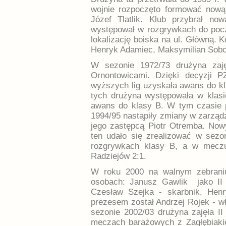
wojnie rozpoczęto formować nową
Józef Tlatlik. Klub przybrał n
występował w rozgrywkach do pocz
lokalizację boiska na ul. Główną. 
Henryk Adamiec, Maksymilian Sob
W sezonie 1972/73 drużyna zaj
Ornontowicami. Dzięki decyzji P
wyższych lig uzyskała awans do kla
tych drużyna występowała w klas
awans do klasy B. W tym czasie 
1994/95 nastąpiły zmiany w zarządz
jego zastępcą Piotr Otremba. No
ten udało się zrealizować w sezon
rozgrywkach klasy B, a w mecz
Radziejów 2:1.
W roku 2000 na walnym zebrani
osobach: Janusz Gawlik jako II 
Czesław Szejka - skarbnik, He
prezesem został Andrzej Rojek - wł
sezonie 2002/03 drużyna zajęła II
meczach barażowych z Zagłębiaki