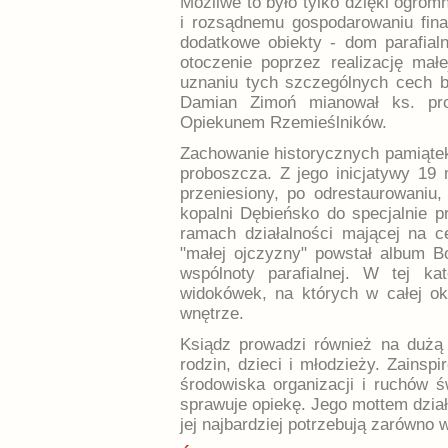
Możliwe to było tylko dzięki ogrom
i rozsądnemu gospodarowaniu fin
dodatkowe obiekty - dom parafialn
otoczenie poprzez realizację mał
uznaniu tych szczególnych cech 
Damian Zimoń mianował ks. pro
Opiekunem Rzemieślników.
Zachowanie historycznych pamiątek z
proboszcza. Z jego inicjatywy 19 
przeniesiony, po odrestaurowaniu
kopalni Dębieńsko do specjalnie p
ramach działalności mającej na c
"małej ojczyzny" powstał album B
wspólnoty parafialnej. W tej ka
widokówek, na których w całej ok
wnętrze.
Ksiądz prowadzi również na dużą
rodzin, dzieci i młodzieży. Zainsp
środowiska organizacji i ruchów ś
sprawuje opiekę. Jego mottem dział
jej najbardziej potrzebują zarówno w