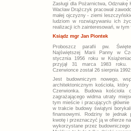
Zasługi dla Pożarnictwa, Odznakę 
Wacław Drążczyk pracował zawodow
małej ojczyzny - ziemi leszczyński
ludziom w rozwiązywaniu ich życ
realizacji ich zainteresowań, w tym
Ksiądz mgr Jan Piontek
Proboszcz parafii pw. Święt
Najświętszej Marii Panny w Cze
stycznia 1956 roku w Książeniac
przyjął 31 marca 1983 roku. 
Czerwionce został 26 sierpnia 1992
Jest budowniczym nowego, wsp
architektonicznym kościoła, który 
Czerwionka. Budowa kościoła 
zagrażającego widma utraty miej
tym mieście i pracujących głównie 
w trakcie budowy świątyni borykali
finansowymi. Rodziny te jednak 
kwotę i przeznaczyć ją w ofierze n
wykorzystane przez budowniczego 