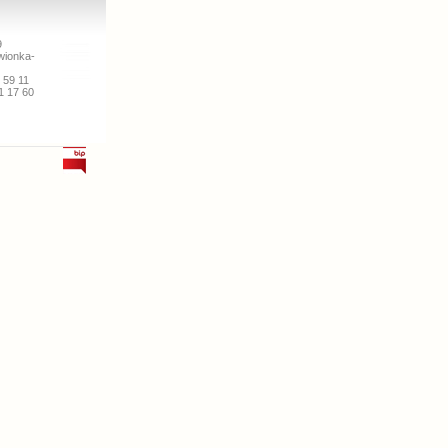
9
wionka-
9 59 11
1 17 60