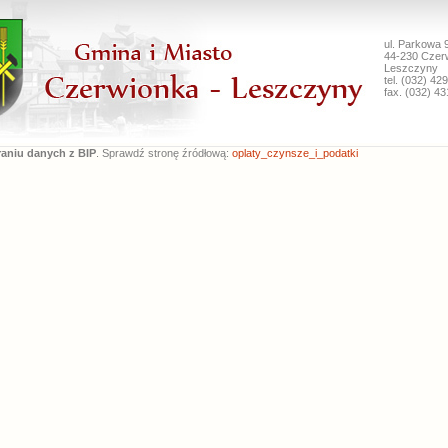
ul. Parkowa 
44-230 Czer
Leszczyny
tel. (032) 42
fax. (032) 43
raniu danych z BIP
. Sprawdź stronę źródłową:
oplaty_czynsze_i_podatki