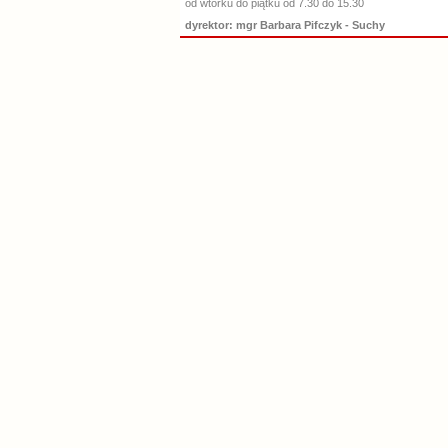
od wtorku do piątku od 7.30 do 15.30
dyrektor: mgr Barbara Pifczyk - Suchy