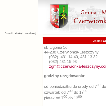
Obrazki :
drukuj
::
nie drukuj
Zakład G
ul. Ligonia 5c,
44-238 Czerwionka-Leszczyny,
(032) 431 14 40, 431 13 32
(032) 431 15 93
zgm@czerwionka-leszczyny.co
godziny urzędowania:
00
od poniedziałku do środy od 7
do
00
00
czwartek od 7
do 17
00
00
piątek od 7
do 13