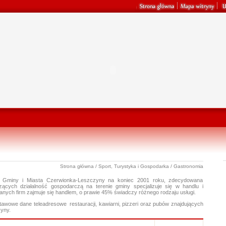
Strona główna
/
Sport, Turystyka i Gospodarka
/ Gastronomia
Gminy i Miasta Czerwionka-Leszczyny na koniec 2001 roku, zdecydowana
cych działalność gospodarczą na terenie gminy specjalizuje się w handlu i
nych firm zajmuje się handlem, o prawie 45% świadczy różnego rodzaju usługi.
awowe dane teleadresowe restauracji, kawiarni, pizzeri oraz pubów znajdujących
zyny.