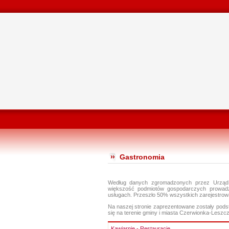
Gastronomia
Według danych zgromadzonych przez Urząd 
większość podmiotów gospodarczych prowadzą
usługach. Przeszło 50% wszystkich zarejestrowa
Na naszej stronie zaprezentowane zostały podst
się na terenie gminy i miasta Czerwionka-Leszc
Kawiarnie - Restauracje