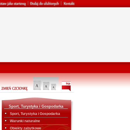
Sport, Turystyka i Gospodarka
Sport, Turystyka i Gospodarka
Warunki naturalne
Obiekty zabytkowe