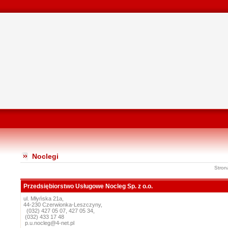
Noclegi
Stron
Przedsiębiorstwo Usługowe Nocleg Sp. z o.o.
ul. Młyńska 21a,
44-230 Czerwionka-Leszczyny,
(032) 427 05 07, 427 05 34,
(032) 433 17 48
p.u.nocleg@4-net.pl