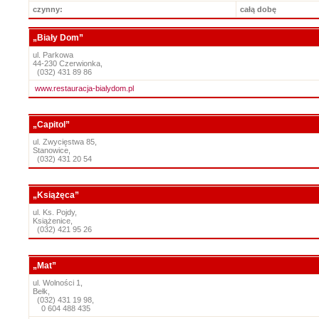
czynny:
całą dobę
„Biały Dom”
ul. Parkowa
44-230 Czerwionka,
(032) 431 89 86
www.restauracja-bialydom.pl
„Capitol”
ul. Zwycięstwa 85,
Stanowice,
(032) 431 20 54
„Książęca”
ul. Ks. Pojdy,
Książenice,
(032) 421 95 26
„Mat”
ul. Wolności 1,
Bełk,
(032) 431 19 98,
0 604 488 435