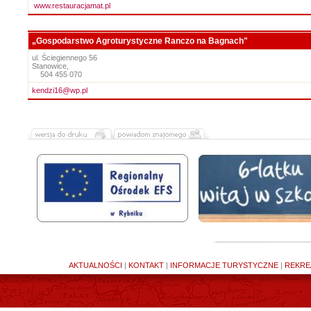
www.restauracjamat.pl
„Gospodarstwo Agroturystyczne Ranczo na Bagnach"
ul. Ściegiennego 56
Stanowice,
504 455 070
kendzi16@wp.pl
AKTUALNOŚCI
|
KONTAKT
|
INFORMACJE TURYSTYCZNE
|
REKRE