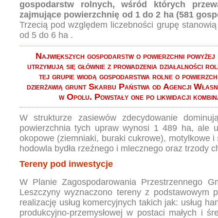
gospodarstw rolnych, wśród których przew
zajmujące powierzchnię od 1 do 2 ha (581 gosp
Trzecią pod względem liczebności grupę stanowią
od 5 do 6 ha .
Największych gospodarstw o powierzchni powyżej 
utrzymują się głównie z prowadzenia działalności rol
tej grupie wiodą gospodarstwa rolne o powierzch
dzierżawią grunt Skarbu Państwa od Agencji Włas
w Opolu. Powstały one po likwidacji kombi
W strukturze zasiewów zdecydowanie dominują
powierzchnia tych upraw wynosi 1 489 ha, ale u
okopowe (ziemniaki, buraki cukrowe), motylkowe i
hodowla bydła rzeźnego i mlecznego oraz trzody c
Tereny pod inwestycje
W Planie Zagospodarowania Przestrzennego Gm
Leszczyny wyznaczono tereny z podstawowym p
realizację usług komercyjnych takich jak: usług han
produkcyjno-przemysłowej w postaci małych i śre