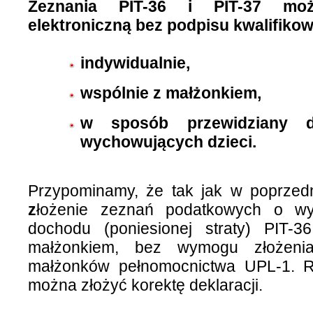
Zeznania PIT-36 i PIT-37 mo
elektroniczną bez podpisu kwalifiko
indywidualnie,
wspólnie z małżonkiem,
w sposób przewidziany 
wychowujących dzieci.
Przypominamy, że tak jak w poprzedn
z
łożenie zeznań podatkowych o wys
dochodu (poniesionej straty) PIT-3
małżonkiem, bez wymogu złożeni
małżonków pełnomocnictwa UPL-1. Ró
można złożyć korektę deklaracji
.