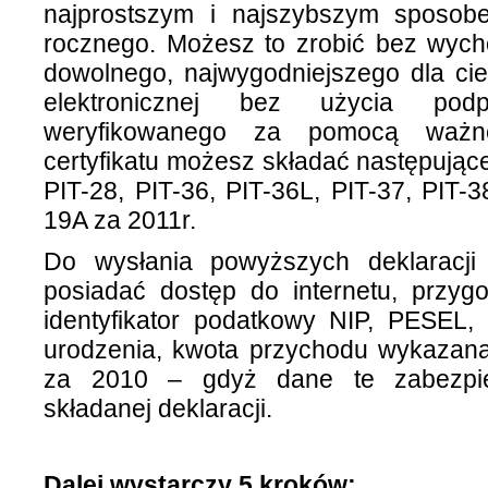
najprostszym i najszybszym sposob
rocznego. Możesz to zrobić bez wych
dowolnego, najwygodniejszego dla cie
elektronicznej bez użycia podpi
weryfikowanego za pomocą ważne
certyfikatu możesz składać następują
PIT-28, PIT-36, PIT-36L, PIT-37, PIT-3
19A za 2011r.
Do wysłania powyższych deklaracji
posiadać dostęp do internetu, przyg
identyfikator podatkowy NIP, PESEL, 
urodzenia, kwota przychodu wykazan
za 2010 – gdyż dane te zabezpie
składanej deklaracji.
Dalej wystarczy 5 kroków: