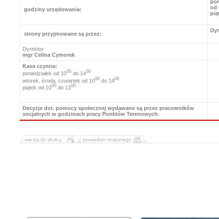
pon
od 
godziny urzędowania:
pią
Dyr
strony przyjmowane są przez:
po
Dyrektor:
mgr Celina Cymorek
Kasa czynna:
00
30
poniedziałek od 10
do 14
00
00
wtorek, środa, czwartek od 10
do 14
00
00
piątek od 10
do 13
Decyzje dot. pomocy społecznej wydawane są przez pracowników
socjalnych w godzinach pracy Punktów Terenowych.