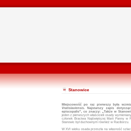
Stanowice
Miejscowość po raz pierwszy była wz
Vratislaviensis
.
Najstarszy zapis dotyczą
episcopalis”, co znaczy: „Także w Stanowic
jeden z pierwszych właścicieli osady wymieniany
członek Bractwa Najświętszej Marii Panny w 
Stanowic był duchownym również w Raciborzu.
W XVI wieku osada przeszła na własność szlac