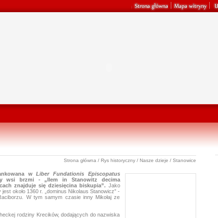
Strona główna
/
Rys historyczny
/
Nasze dzieje
/ Stanowice
miankowana w
Liber Fundationis Episcopatus
cy wsi brzmi - „Ilem in Stanowitz decima
ach znajduje się dziesięcina biskupia”.
Jako
 jest około 1360 r. „dominus Nikolaus Stanowicz” -
Raciborzu. W tym samym czasie inny Mikołaj ze
heckej rodziny Krecików, dodających do nazwiska