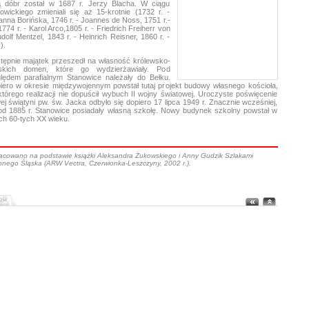
 dóbr został w 1687 r. Jerzy Blacha. W ciągu
wickiego zmieniali się aż 15-krotnie (1732 r. -
Joanna Borińska, 1746 r. - Joannes de Noss, 1751 r.-
774 r. - Karol Arco,1805 r. - Friedrich Freiherr von
olf Mentzel, 1843 r. - Heinrich Reisner, 1860 r. -
).
tępnie majątek przeszedł na własność królewsko-
skich domen, które go wydzierżawiały. Pod
lędem parafialnym Stanowice należały do Bełku.
iero w okresie międzywojennym powstał tutaj projekt budowy własnego kościoła,
którego realizacji nie dopuścił wybuch II wojny światowej. Uroczyste poświęcenie
ej świątyni pw. św. Jacka odbyło się dopiero 17 lipca 1949 r. Znacznie wcześniej,
od 1885 r. Stanowice posiadały własną szkołę. Nowy budynek szkolny powstał w
ach 60-tych XX wieku.
acowano na podstawie książki Aleksandra Żukowskiego i Anny Gudzik Szlakami
onego Śląska (ARW Vectra, Czerwionka-Leszczyny, 2002 r.).