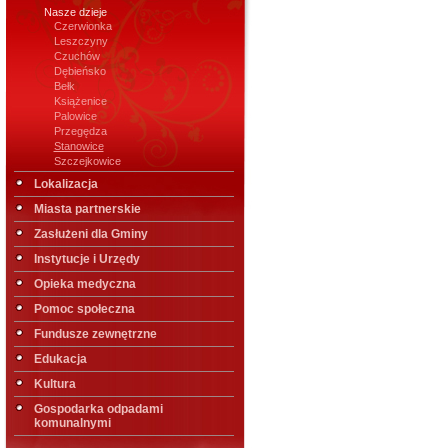
Nasze dzieje
Czerwionka
Leszczyny
Czuchów
Dębieńsko
Bełk
Książenice
Palowice
Przegędza
Stanowice
Szczejkowice
Lokalizacja
Miasta partnerskie
Zasłużeni dla Gminy
Instytucje i Urzędy
Opieka medyczna
Pomoc społeczna
Fundusze zewnętrzne
Edukacja
Kultura
Gospodarka odpadami
komunalnymi