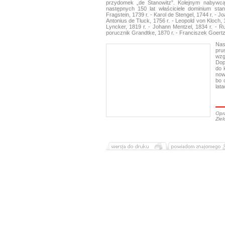
przydomek „de Stanowitz”. Kolejnym nabywcą
następnych 150 lat właściciele dominium stano
Fragstein, 1739 r. - Karol de Stengel, 1744 r. - 
Antonius de Tluck, 1756 r. - Leopold von Kloch, 1
Lyncker, 1819 r. - Johann Mentzel, 1834 r. - Rud
porucznik Grandtke, 1870 r. - Franciszek Goertz
Nas
pru
wzg
Dop
do 
now
bo 
lat
Opr
Ziel