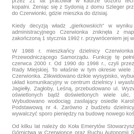
przez 21 lat pracował w kadrze dozoru tech
kopalni. Żeniąc się z Sydonią z domu Szleger prz
do Czerwionki, gdzie mieszka do dzisiaj.
Kiedy decyzją władz „gierkowskich” w wyniku
administracyjnego Czerwionka zniknęła z map
zakończoną 1 stycznia 1992 r. przywróceniem jej w
W 1988 r. mieszkańcy dzielnicy Czerwionka
Przewodniczącego Samorządu. Funkcję tę pełni
czerwca 2000 r. Od 1990 do 1998 r., czyli prze
Rady Miejskiej. To właśnie w tym okresie wiele 
Czerwionka. Zlikwidowano dzikie wysypisko, wyb
układ komunikacyjny w centrum dzielnicy i wyasfa
Jagiełły, Zagłoby, Leśną, przebudowano ul. Wyzw
oświetlonych bądź doświetlonych wiele ulic
Wybudowano wodociąg zasilający osiedle Karo
Podstawową nr 4. Zarówno z budżetu dzielnic
wywalczyć sporo pieniędzy na budowę nowego kośc
Od kilku lat należy do Koła Emerytów Stowarzysz
Górnictwa w Czerwionce oraz Ruchu Autonomii Ś