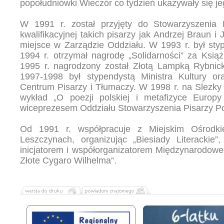
popołudniówki Wieczór co tydzień ukazywały się jeg
W 1991 r. został przyjęty do Stowarzyszenia 
kwalifikacyjnej takich pisarzy jak Andrzej Braun i J
miejsce w Zarządzie Oddziału. W 1993 r. był sty
1994 r. otrzymał nagrodę „Solidarności” za Ksi
1995 r. nagrodzony został Złotą Lampką Rybnicki
1997-1998 był stypendystą Ministra Kultury or
Centrum Pisarzy i Tłumaczy. W 1998 r. na Slezky 
wykład „O poezji polskiej i metafizyce Europ
wiceprezesem Oddziału Stowarzyszenia Pisarzy Po
Od 1991 r. współpracuje z Miejskim Ośrodki
Leszczynach, organizując „Biesiady Literackie”
inicjatorem i współorganizatorem Międzynarodow
Złote Cygaro Wilhelma”.