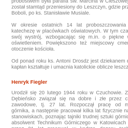
probostwem była parafia św. Marcina w Cieszowej
został stamtąd przeniesiony do Leszczyn, gdzie prz
Boboli, po ks. Stanisławie Musiale.
W okresie ostatnich 14 lat proboszczowania
katechezę w placówkach oświatowych. W tym czasi
swój wystrój, wzbogacając się m.in. o piękne 
oświetleniem. Powiększono też miejscowy cmen
otoczenie kościoła.
Od ponad roku ks. Antoni Drosdz jest dziekanem 
kapłan kształtuje i umacnia katolickie oblicze leszc
Henryk Fiegler
Urodził się 20 lutego 1944 roku w Czuchowie. Z
Dębieńsko związał się na dobre i złe przez c
zawodowe, tj. 27 lat. Rozpoczął pracę od m
górnika, a następnie pracował kilka lat fizycznie 
stanowiskach, poznając tajniki trudnej sztuki górni
absolwent Technikum Górniczego w Katowicach