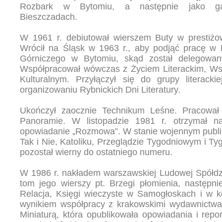
Rozbark w Bytomiu, a następnie jako g
Bieszczadach.
W 1961 r. debiutował wierszem Buty w prestiżo
Wrócił na Śląsk w 1963 r., aby podjąć pracę w P
Górniczego w Bytomiu, skąd został delegowa
Współpracował wówczas z Życiem Literackim, Ws
Kulturalnym. Przyłączył się do grupy literacki
organizowaniu Rybnickich Dni Literatury.
Ukończył zaocznie Technikum Leśne. Pracował
Panoramie. W listopadzie 1981 r. otrzymał n
opowiadanie „Rozmowa”. W stanie wojennym publi
Tak i Nie, Katoliku, Przeglądzie Tygodniowym i Ty
pozostał wierny do ostatniego numeru.
W 1986 r. nakładem warszawskiej Ludowej Spółdzi
tom jego wierszy pt. Brzegi płomienia, następni
Relacja, Księgi wieczyste w Samogłoskach i w ko
wynikiem współpracy z krakowskimi wydawnictwa
Miniaturą, która opublikowała opowiadania i repo